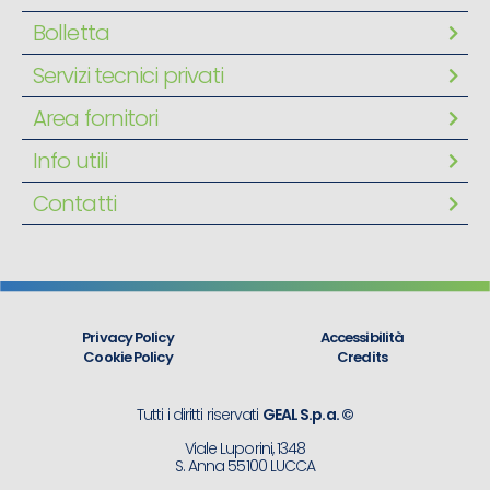
ING. FRANCESCO
05/04/2024
OA24-0668
Bolletta
RAINONE
Servizi tecnici privati
Area fornitori
TECHNO INGEGNERIA
05/04/2024
OA24-0669
Info utili
Contatti
NOTAIO DE STEFANO
08/04/2024
OA24-0686
FRANCESCO
AVVOCATO MARTINI
22/04/2024
OA24-028
Privacy Policy
Accessibilità
FRANCESCO
Cookie Policy
Credits
Tutti i diritti riservati
GEAL S.p.a. ©
MORITTU ING.ANTONIO
09/05/2024
OA24-00889
Viale Luporini, 1348
S. Anna 55100 LUCCA