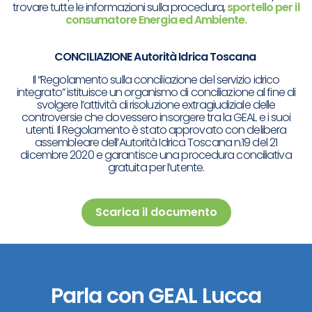
trovare tutte le informazioni sulla procedura,
sportello per il
consumatore Energia ed Ambiente.
CONCILIAZIONE Autorità Idrica Toscana
Il “Regolamento sulla conciliazione del servizio idrico
integrato” istituisce un organismo di conciliazione al fine di
svolgere l’attività di risoluzione extragiudiziale delle
controversie che dovessero insorgere tra la GEAL e i suoi
utenti. Il Regolamento è stato approvato con delibera
assembleare dell’Autorità Idrica Toscana n.19 del 21
dicembre 2020 e garantisce una procedura conciliativa
gratuita per l’utente.
Scarica il documento
Parla con GEAL Lucca