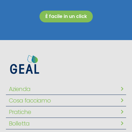
È facile in un click
Azienda
Cosa facciamo
Pratiche
Bolletta