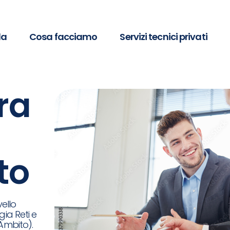
da
Cosa facciamo
Servizi tecnici privati
ura
to
vello
ia Reti e
Ambito).