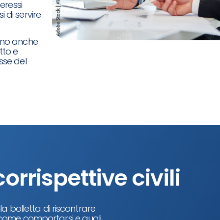
teressi
i di servire
vono anche
tto e
asse del
corrispettive civili
a bolletta di riscontrare
o come comportarsi e quali