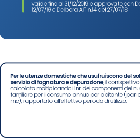
valide fino al 31/12/2019 e approvate con D
12/07/18 e Delibera AIT n.14 del 27/07/18.
Per le utenze domestiche che usufruiscono del so
servizio di fognatura e depurazione
, il corrispettivo
calcolato moltiplicando il nr. dei componenti del n
familiare per il consumo annuo per abitante (pari 
mc), rapportato all’effettivo periodo di utilizzo.