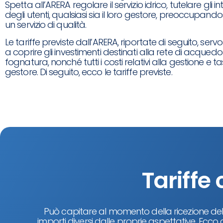
Spetta all’ARERA regolare il servizio idrico, tutelare gli in
degli utenti, qualsiasi sia il loro gestore, preoccupandos
un servizio di qualità.
Le tariffe previste dall’ARERA, riportate di seguito, ser
a coprire gli investimenti destinati alla rete di acquedo
fognatura, nonché tutti i costi relativi alla gestione e t
gestore. Di seguito, ecco le tariffe previste.
Tariffe 
Può capitare al momento della ricezione dell
importi diversi dalle proprie aspettative. Ecc