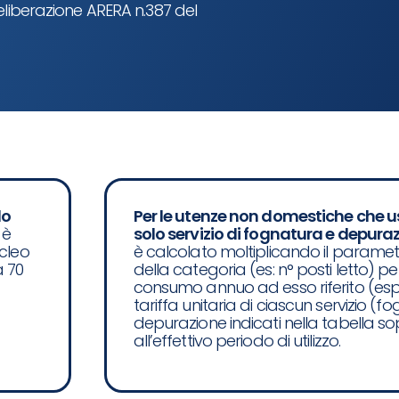
eliberazione ARERA n.387 del
lo
Per le utenze non domestiche che u
 è
solo servizio di fognatura e depura
ucleo
è calcolato moltiplicando il parametr
a 70
della categoria (es: n° posti letto) per
consumo annuo ad esso riferito (esp
tariffa unitaria di ciascun servizio (f
depurazione indicati nella tabella so
all’effettivo periodo di utilizzo.