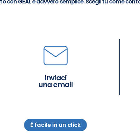
tto con GEAL è davvero semplice. Scegli tu come conta
inviaci
una email
È facile in un click