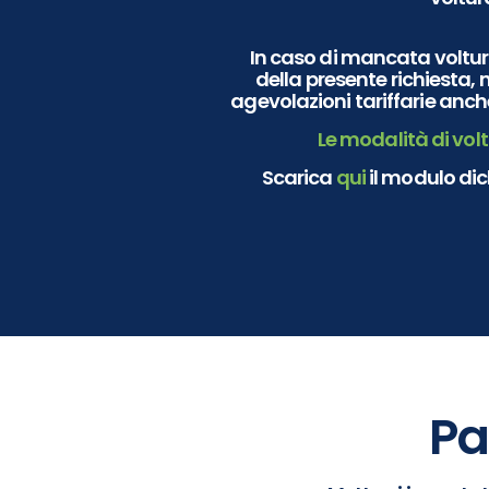
In caso di
mancata voltura
della presente richiesta, 
agevolazioni tariffarie anche
Le modalità di volt
Scarica
qui
il modulo dic
Pa