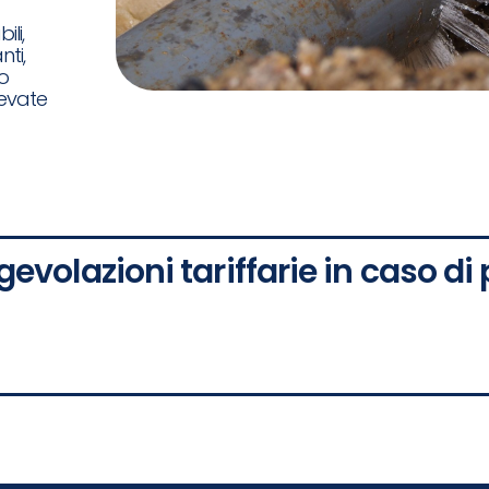
li,
ti,
 o
levate
evolazioni tariffarie in caso di 