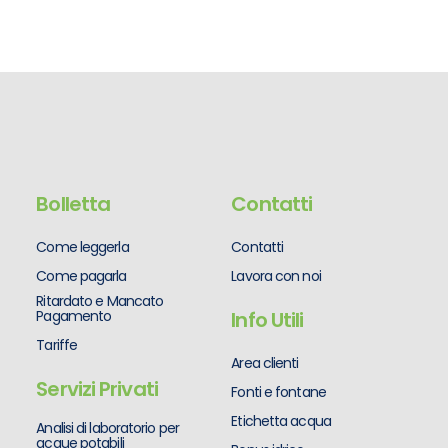
Bolletta
Contatti
Come leggerla
Contatti
Come pagarla
Lavora con noi
Ritardato e Mancato
Pagamento
Info Utili
Tariffe
Area clienti
Servizi Privati
Fonti e fontane
Etichetta acqua
Analisi di laboratorio per
acque potabili