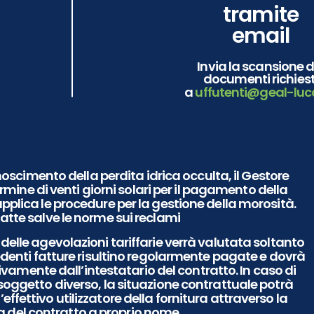
tramite
email
Invia la scansione d
documenti richiest
a
uffutenti@geal-lucc
oscimento della perdita idrica occulta, il Gestore
mine di venti giorni solari per il pagamento della
applica le procedure per la gestione della morosità.
atte salve le norme sui reclami
 delle agevolazioni tariffarie verrà valutata soltanto
cedenti fatture risultino regolarmente pagate e dovrà
ivamente dall’intestatario del contratto. In caso di
soggetto diverso, la situazione contrattuale potrà
effettivo utilizzatore della fornitura attraverso la
a del contratto a proprio nome.