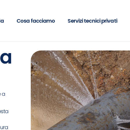
da
Cosa facciamo
Servizi tecnici privati
ta
e a
esta
tura