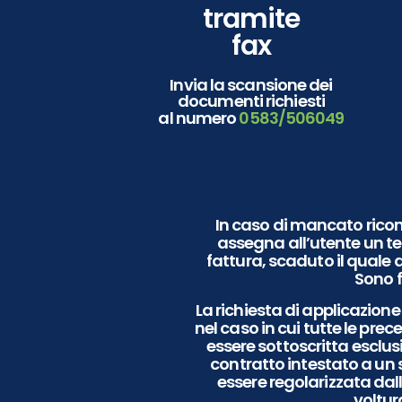
tramite
fax
Invia la scansione dei
documenti richiesti
al numero
0583/506049
In caso di mancato ricon
assegna all’utente un ter
fattura, scaduto il quale 
Sono f
La richiesta di applicazione
nel caso in cui tutte le pre
essere sottoscritta esclus
contratto intestato a un 
essere regolarizzata dall’
voltur