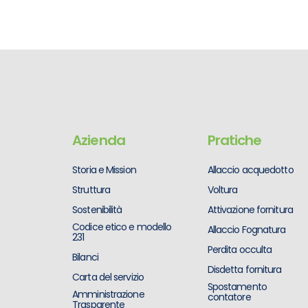
Azienda
Pratiche
Storia e Mission
Allaccio acquedotto
Struttura
Voltura
Sostenibilità
Attivazione fornitura
Codice etico e modello
Allaccio Fognatura
231
Perdita occulta
Bilanci
Disdetta fornitura
Carta del servizio
Spostamento
Amministrazione
contatore
Trasparente