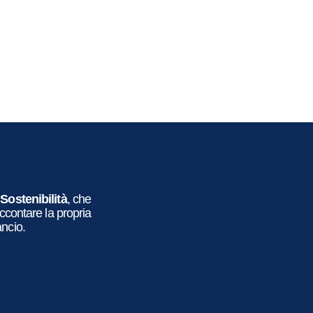
i
Sostenibilità
, che
accontare la propria
ancio.