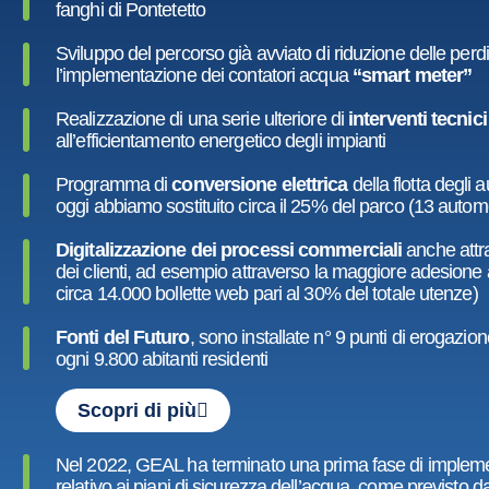
fanghi di Pontetetto
Sviluppo del percorso già avviato di riduzione delle perdi
l’implementazione dei contatori acqua
“smart meter”
Realizzazione di una serie ulteriore di
interventi tecnic
all’efficientamento energetico degli impianti
Programma di
conversione elettrica
della flotta degli 
oggi abbiamo sostituito circa il 25% del parco (13 autom
Digitalizzazione dei processi commerciali
anche attr
dei clienti, ad esempio attraverso la maggiore adesione a
circa 14.000 bollette web pari al 30% del totale utenze)
Fonti del Futuro
, sono installate n° 9 punti di erogazio
ogni 9.800 abitanti residenti
Scopri di più
Nel 2022, GEAL ha terminato una prima fase di impleme
relativo ai piani di sicurezza dell’acqua, come previsto d