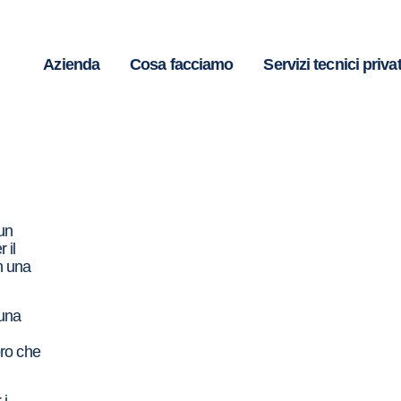
Azienda
Cosa facciamo
Servizi tecnici privat
 un
 il
in una
 una
loro che