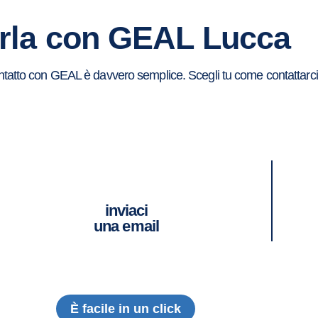
rla con GEAL Lucca
ontatto con GEAL è davvero semplice. Scegli tu come contattarci
inviaci
una email
È facile in un click