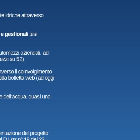
te idriche attraverso
i e gestionali
tesi
automezzi aziendali, ad
ezzi su 52)
averso il coinvolgimento
lla bolletta web (ad oggi
ne dell’acqua, quasi uno
ntazione del progetto
al D.Lgs n° 18 del 23