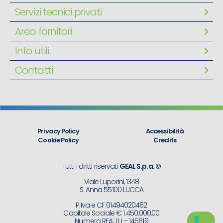
Servizi tecnici privati
Area fornitori
Info utili
Contatti
Privacy Policy
Accessibilità
Cookie Policy
Credits
Tutti i diritti riservati
GEAL S.p.a. ©
Viale Luporini, 1348
S. Anna 55100 LUCCA
P.Iva e CF 01494020462
Capitale Sociale € 1.450.000,00
Numero REA: LU – 145619