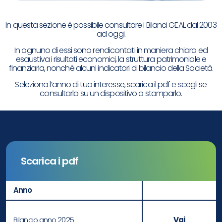
In questa sezione è possibile consultare i Bilanci GEAL dal 2003
ad oggi.
In ognuno di essi sono rendicontati in maniera chiara ed
esaustiva i risultati economici, la struttura patrimoniale e
finanziaria, nonché alcuni indicatori di bilancio della Società.
Seleziona l’anno di tuo interesse, scarica il pdf e scegli se
consultarlo su un dispositivo o stamparlo.
Scarica i pdf
Anno
Bilancio anno 2025
Vai