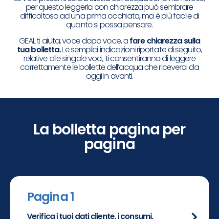
per questo leggerla con chiarezza può sembrare
difficoltoso ad una prima occhiata, ma è più facile di
quanto si possa pensare.
GEAL ti aiuta, voce dopo voce, a
fare chiarezza sulla
tua bolletta.
Le semplici indicazioni riportate di seguito,
relative alle singole voci, ti consentiranno di leggere
correttamente le bollette dell’acqua che riceverai da
oggi in avanti.
La bolletta pagina per
pagina
Pagina 1
Verifica i tuoi dati cliente, i consumi,