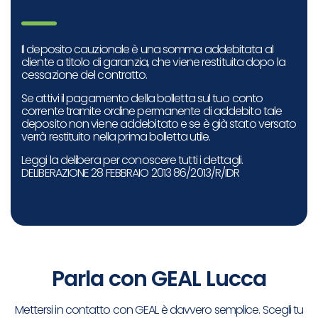
Il deposito cauzionale è una somma addebitata al
cliente a titolo di garanzia, che viene restituita dopo la
cessazione del contratto.
Se attivi il pagamento della bolletta sul tuo conto
corrente tramite ordine permanente di addebito tale
deposito non viene addebitato e se è già stato versato
verrà restituito nella prima bolletta utile.
Leggi la delibera per conoscere tutti i dettagli.
DELIBERAZIONE 28 FEBBRAIO 2013 86/2013/R/IDR
Parla con GEAL Lucca
Mettersi in contatto con GEAL è davvero semplice. Scegli tu