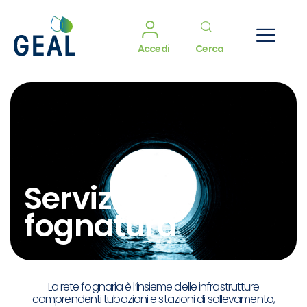
Accedi
Cerca
Servizio
fognatura
La rete fognaria è l’insieme delle infrastrutture
comprendenti tubazioni e stazioni di sollevamento,