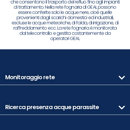
che consentono il trasporto del refluo fino agli impianti
di trattamento. Nella rete fognaria di GEAL possono
essere conferite solo le acque nere, cioè quelle
provenienti dagli scarichi domestici ed industriali,
escluse le acque meteoriche, di falda, di irrigazione, di
raffreddamento ecc. La rete fognaria è monitorata
dal telecontrollo e gestita costantemente da
operatori GEAL
Monitoraggio rete
Ricerca presenza acque parassite