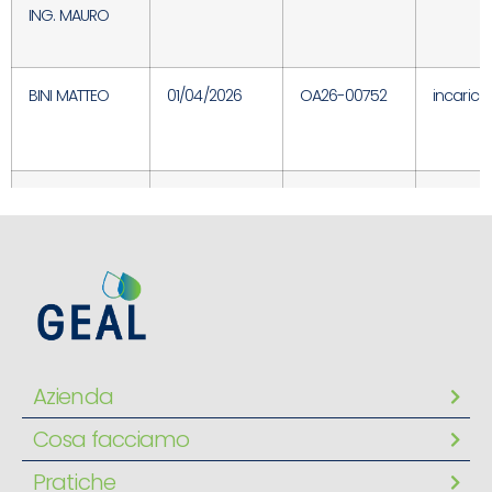
ING. MAURO
BINI MATTEO
01/04/2026
OA26-00752
incarico
LEUZZI AVV.
14/04/2026
OA26-00828
incarico
STEFANO
LETIZIA
14/04/2026
OA26-00838
incarico
ORTENSIO
Azienda
LETIZIA
14/04/2026
OA26-00866
incarico
ORTENSIO
Cosa facciamo
Pratiche