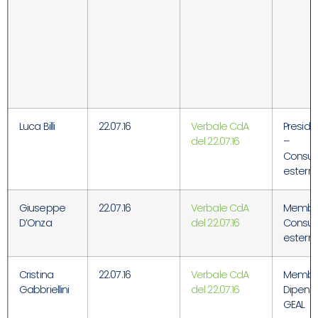
Luca Billi
22.07.16
Verbale CdA
Preside
del 22.07.16
–
Consul
estern
Giuseppe
22.07.16
Verbale CdA
Membr
D’Onza
del 22.07.16
Consul
estern
Cristina
22.07.16
Verbale CdA
Membr
Gabbriellini
del 22.07.16
Dipend
GEAL