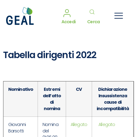
Accedi
Cerca
Tabella dirigenti 2022
Nominativo
Estremi
CV
Dichiarazione
dell’atto
Insussistenza
di
cause di
nomina
incompatibilità
Giovanni
Nomina
Allegato
Allegato
Barsotti
del