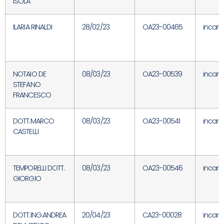
ISOLA
ILARIA RINALDI
28/02/23
OA23-00465
incari
NOTAIO DE
08/03/23
OA23-00539
incari
STEFANO
FRANCESCO
DOTT.MARCO
08/03/23
OA23-00541
incari
CASTELLI
TEMPORELLI DOTT.
08/03/23
OA23-00546
incari
GIORGIO
DOTT.ING.ANDREA
20/04/23
CA23-00028
incari