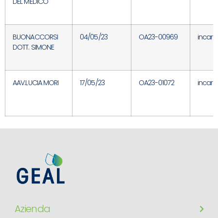
DEL MEDICO
BUONACCORSI
04/05/23
OA23-00969
incari
DOTT. SIMONE
AAV.LUCIA MORI
17/05/23
OA23-01072
incari
Azienda