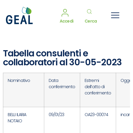
Accedi
Cerca
Tabella consulenti e
collaboratori al 30-05-2023
Nominativo
Data
Estremi
Ogget
conferimento
dell’atto di
conferimento
BELLI ILARIA
09/01/23
OA23-00074
incari
NOTAIO