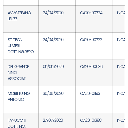
AVV.STEFANO
24/04/2020
CA20-00724
INCAR
LEUZZI
ST. TECN.
24/04/2020
CA20-00722
INCAR
ULIVIERI
DOTT.ING.PIERO
DEL GRANDE
05/05/2020
CA20-00036
INCAR
NINCI
ASSOCIATI
MORITTU ING.
30/06/2020
OA20-01193
INCAR
ANTONIO
FANUCCHI
27/07/2020
OA20-01388
INCAR
DOTT. ING.