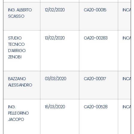
ING. ALBERTO
12/02/2020
CA20-00015
INCAR
SCASSO
STUDIO
13/02/2020
OA20-00283
INCAR
TECNICO
D’ARRIGO
ZENOBI
BAZZANO
03/03/2020
CA20-00017
INCAR
ALESSANDRO
ING.
16/03/2020
CA20-00528
INCAR
PELLEGRINO
JACOPO