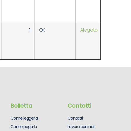
INCARICO
1
OK
Allegato
FINO A
COMPLETA
INCARICO
Bolletta
Contatti
Come leggerla
Contatti
Come pagarla
Lavora con noi