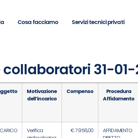
da
Cosa facciamo
Servizi tecnici privati
 collaboratori 31-01-
ggetto
Motivazione
Compenso
Procedura
dell’incarico
Affidamento
NCARICO
Verifica
€ 7.956,00
AFFIDAMENTO
archeologica
DIRETTO