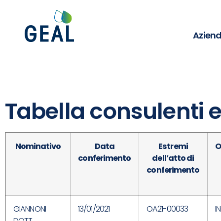
Azien
Tabella consulenti e
Nominativo
Data
Estremi
O
conferimento
dell’atto di
conferimento
GIANNONI
13/01/2021
OA21-00033
I
DOTT.