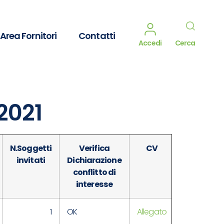
Area Fornitori
Contatti
Accedi
Cerca
2021
N.Soggetti
Verifica
CV
DURAT
invitati
Dichiarazione
INCARI
conflitto di
interesse
1
OK
Allegato
FINO A
COMPLETA