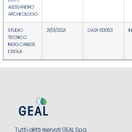
ALESSANDRO
ARCHEOLOGO
STUDIO
21/01/2021
OA21-00063
I
TECNICO
INGG.CARLESI
E ISOLA
Tutti i diritti riservati GEAL S.p.a.