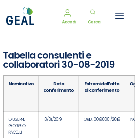
Accedi
Cerca
Tabella consulenti e
collaboratori 30-08-2019
Nominativo
Data
Estremi dell’atto
Ogg
conferimento
di conferimento
GIUSEPPE
10/01/2019
ORD.100190001/2019
INC
GIORGIO
PACELLI