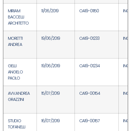
MIRIAM
11/06/2019
OA19-01150
INC
BACCELLI
ARCHITETTO
MORETTI
19/06/2019
OA19-01233
INC
ANDREA
GELLI
19/06/2019
OA19-01234
INC
ANGELO
PAOLO
AVV.ANDREA
15/07/2019
CA19-00154
INC
GRAZZINI
STUDIO
16/07/2019
CA19-00157
INC
TOFANELLI