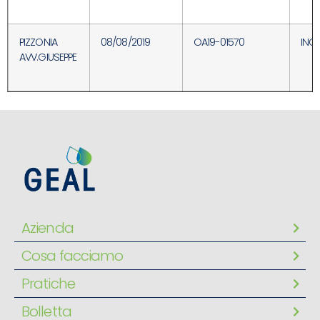
PIZZONIA
08/08/2019
OA19-01570
INC
AVV.GIUSEPPE
Azienda
Cosa facciamo
Pratiche
Bolletta