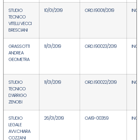
STUDIO
10/01/2019
ORD.190011/2019
INC
TECNICO
VITELLI VECCI
BRESCIANI
GRASSOTTI
11/01/2019
ORD.190023/2019
INC
ANDREA
GEOMETRA
STUDIO
11/01/2019
ORD.190022/2019
INC
TECNICO
D’ARRIGO
ZENOBI
STUDIO
26/01/2019
OA19-00359
INC
LEGALE
AVV.CHIARA
COZZANI