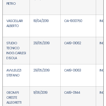
PIETRO
VASCELLARI
19/04/2019
OA-1900750
INC
ALBERTO
STUDIO
29/05/2019
OA19-01062
INC
TECNICO
INGG.CARLESI
E ISOLA
AVV.LEUZZI
29/05/2019
OA19-01063
INC
STEFANO
GEOM.P.I
11/06/2019
OA19-01144
INC
ORESTE
ALLEGRETTI