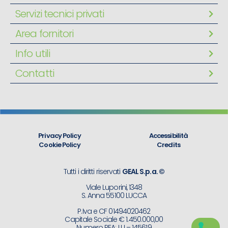
Servizi tecnici privati
Area fornitori
Info utili
Contatti
Privacy Policy
Accessibilità
Cookie Policy
Credits
Tutti i diritti riservati
GEAL S.p.a. ©
Viale Luporini, 1348
S. Anna 55100 LUCCA
P.Iva e CF 01494020462
Capitale Sociale € 1.450.000,00
Numero REA: LU – 145619