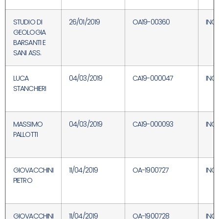
STUDIO DI
26/01/2019
OA19-00360
INC
GEOLOGIA
BARSANTI E
SANI ASS.
LUCA
04/03/2019
CA19-000047
INC
STANCHIERI
MASSIMO
04/03/2019
CA19-000093
INC
PALLOTTI
GIOVACCHINI
11/04/2019
OA-1900727
INC
PIETRO
GIOVACCHINI
11/04/2019
OA-1900728
INC