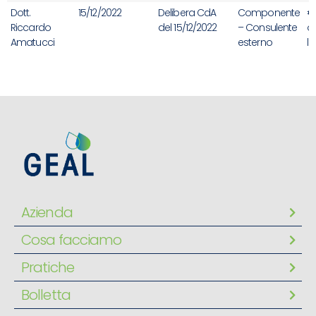
Dott.
15/12/2022
Delibera CdA
Componente
€
Riccardo
del 15/12/2022
– Consulente
ol
Amatucci
esterno
l
Azienda
Cosa facciamo
Pratiche
Bolletta